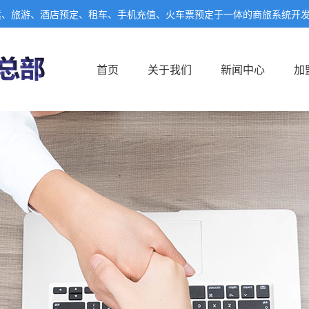
运、旅游、酒店预定、租车、手机充值、火车票预定于一体的商旅系统开
首页
关于我们
新闻中心
加