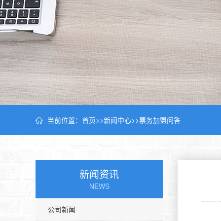
当前位置：
首页
>>
新闻中心
>>
票务加盟问答
新闻资讯
NEWS
公司新闻