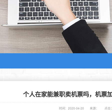
个人在家能兼职卖机票吗，机票
时间：2020-04-20
来源：
点击：