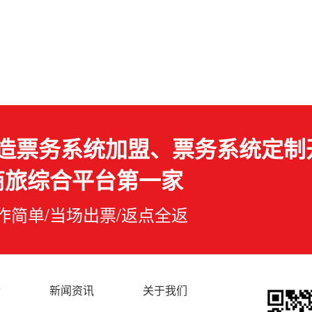
造票务系统加盟、票务系统定制
商旅综合平台第一家
作简单/当场出票/返点全返
析
新闻资讯
关于我们