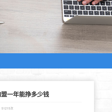
加盟一年能挣多少钱
51215次