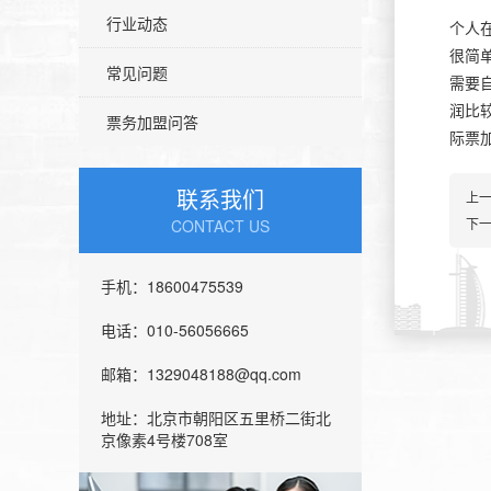
行业动态
个人
很简
常见问题
需要
润比
票务加盟问答
际票
联系我们
上
下
CONTACT US
手机：18600475539
电话：010-56056665
邮箱：1329048188@qq.com
地址：北京市朝阳区五里桥二街北
京像素4号楼708室