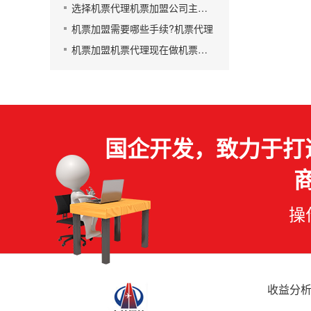
选择机票代理机票加盟公司主要看什么？
机票加盟需要哪些手续?机票代理
机票加盟机票代理现在做机票代理晚吗
国企开发，致力于打
操
收益分