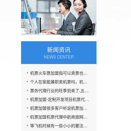
新闻资讯
NEWS CENTER
机票火车票加盟指可以卖票也可以招商加盟挣钱
个人在家能兼职卖机票吗，机票加盟一年能挣多少钱
票务代理行业的旺季到来了,五一黄金周到了，机票加盟
机票加盟-定制开发项目机票代理火车票加盟
机票加盟很多客户听说机票加盟市场乱,真的吗?
机票加盟机票代理中航商旅网能给你提供什么?
等飞机时候有一些小小的要注意的事情机票加盟